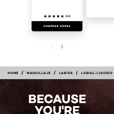
5/5
COMPRAR AHORA
COMPRAR
PREVIOUS CARD
NEXT CARD
/
/
/
HOME
MAQUILLAJE
LABIOS
LABIAL-LIQUIDO
5/5
BECAUSE
(1
Reviews)
YOU'RE
COMPRAR
AHORA