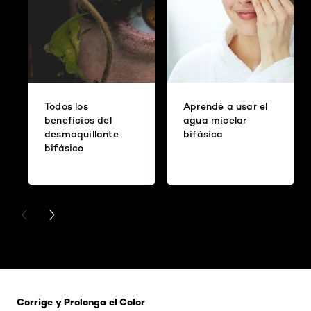
Todos los
Aprendé a usar el
beneficios del
agua micelar
desmaquillante
bifásica
bifásico
PREVIOUS CARD
NEXT CARD
Saltar el slider: 121 Rubio Tapioca
Corrige y Prolonga el Color