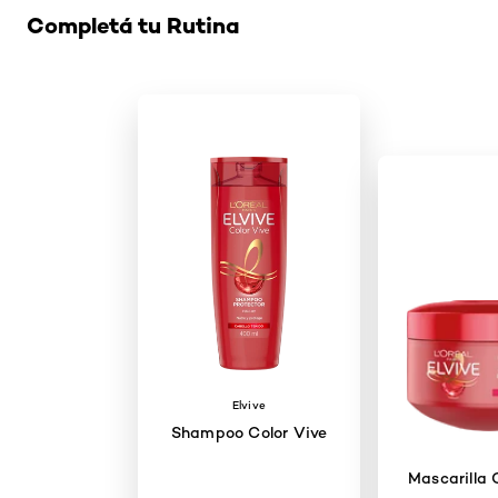
Completá tu Rutina
Elvive
Shampoo Color Vive
Mascarilla 