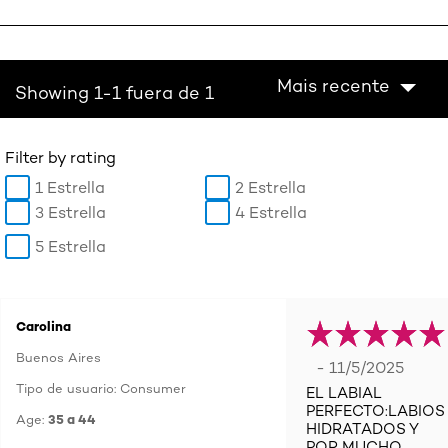
Mais recente
Showing 1-1 fuera de 1
Filter by rating
1 Estrella
2 Estrella
3 Estrella
4 Estrella
5 Estrella
Carolina
Buenos Aires
- 11/5/2025
Tipo de usuario: Consumer
EL LABIAL
PERFECTO:LABIOS
Age:
35 a 44
HIDRATADOS Y
POR MUCHO