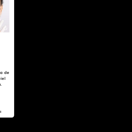
na de
iel
.
I