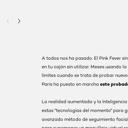
PREVIOUS CARD
NEXT CARD
A todos nos ha pasado. El Pink Fever si
en tu cajón sin utilizar. Meses usando 
límites cuando se trata de probar nuevos
este probado
Paris ha puesto en marcha
La realidad aumentada y la Inteligencia 
estas "tecnologías del momento" para ge
avanzado método de seguimiento facial 
para superponer un maquillaje virtual re