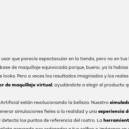
n usar que parecía espectacular en la tienda, pero no en tu
la base de maquillaje equivocada porque, bueno, ya la habí
 looks. Pero a veces los resultados imaginados y los reales 
r de maquillaje virtual
, ayudándote a elegir el producto q
simulado
Artificial están revolucionando la belleza. Nuestro
experiencia d
nerar simulaciones fieles a la realidad y una
herramient
detecta los puntos de referencia del rostro. La
alista generado por ordenador a tus selfies o imágenes en di