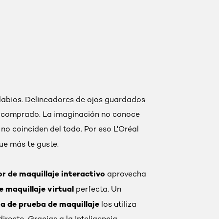
s labios. Delineadores de ojos guardados
as comprado. La imaginación no conoce
no coinciden del todo. Por eso L'Oréal
ue más te guste.
r de maquillaje interactivo
aprovecha
e maquillaje virtual
perfecta. Un
a de prueba de maquillaje
los utiliza
recto. Gracias a la Inteligencia