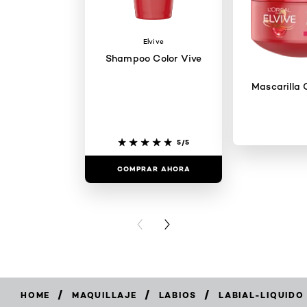
Elvive
Shampoo Color Vive
Mascarilla 
5/5
COMPRAR AHORA
COMPRAR
PREVIOUS CARD
NEXT CARD
/
/
/
HOME
MAQUILLAJE
LABIOS
LABIAL-LIQUIDO