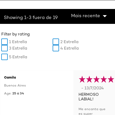
Mais recente
Showing 1-3 fuera de 19
Filter by rating
1 Estrella
2 Estrella
3 Estrella
4 Estrella
5 Estrella
Camila
Buenos Aires
- 13/7/2024
Age:
25 a 34
HERMOSO
LABIAL!
Me encanta que
es super