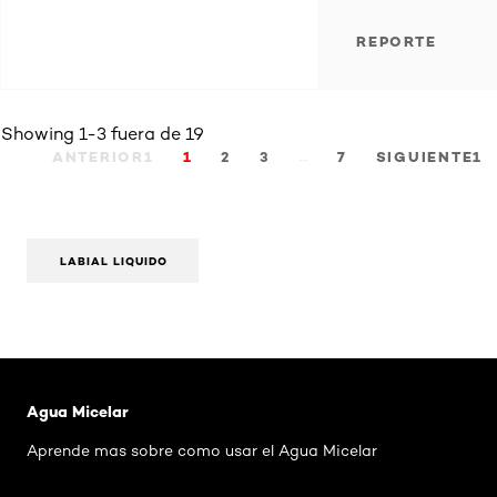
REPORTE
Showing 1-3 fuera de 19
…
ANTERIOR1
1
2
3
7
SIGUIENTE1
LABIAL LIQUIDO
Saltar el slider: Agua Micelar Pieles Mixtas
Agua Micelar
Aprende mas sobre como usar el Agua Micelar