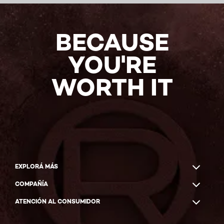
5/5
BECAUSE
(19
Reviews)
YOU'RE
COMPRAR
AHORA
WORTH IT
EXPLORÁ MÁS
COMPAÑÍA
ATENCIÓN AL CONSUMIDOR