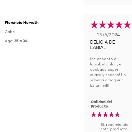
Florencia Horvath
Caba
- 29/6/2024
Age:
25 a 34
DELICIA DE
LABIAL
Me encanto el
labial, el color , el
acabado súper
suave y sedoso! Lo
volvería a adquirir .
Es un milll
Calidad del
Producto
Si, recomiendo
este producto