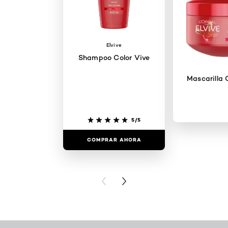
Elvive
Shampoo Color Vive
Mascarilla 
5/5
COMPRAR AHORA
COMPRAR
PREVIOUS CARD
NEXT CARD