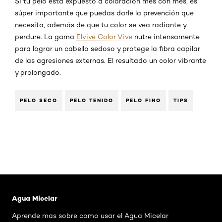
Si tu pelo está expuesto a coloración mes con mes, es
súper importante que puedas darle la prevención que
necesita, además de que tu color se vea radiante y
perdure. La gama
Elvive Color Vive
nutre intensamente
para lograr un cabello sedoso y protege la fibra capilar
de las agresiones externas. El resultado un color vibrante
y prolongado.
PELO SECO
PELO TENIDO
PELO FINO
TIPS
Saltar el slider: Agua Micelar Pieles Mixtas
Agua Micelar
Aprende mas sobre como usar el Agua Micelar