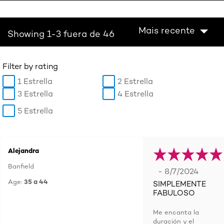
Mais recente
Showing 1-3 fuera de 46
Filter by rating
1 Estrella
2 Estrella
3 Estrella
4 Estrella
5 Estrella
Alejandra
Banfield
- 8/7/2024
Age:
35 a 44
SIMPLEMENTE
FABULOSO
Me encanta la
duración y el