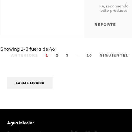
Si, recomiendo
este producto
REPORTE
Showing 1-3 fuera de 46
…
ANTERIOR1
1
2
3
16
SIGUIENTE1
LABIAL LIQUIDO
Saltar el slider: Agua Micelar Pieles Mixtas
Agua Micelar