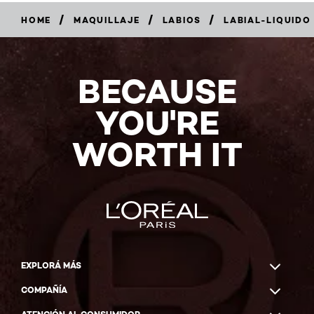
/
/
/
HOME
MAQUILLAJE
LABIOS
LABIAL-LIQUIDO
5/5
BECAUSE
(46
Reviews)
YOU'RE
COMPRAR
AHORA
WORTH IT
EXPLORÁ MÁS
COMPAÑÍA