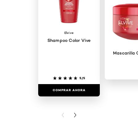
Elvive
Shampoo Color Vive
Mascarilla 
5/5
COMPRAR AHORA
COMPRAR
PREVIOUS CARD
NEXT CARD