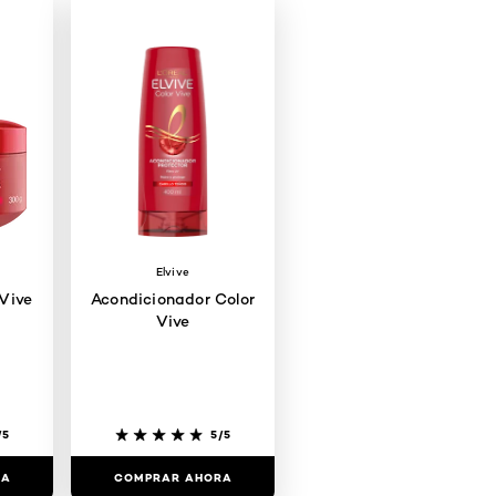
Elvive
 Vive
Acondicionador Color
Vive
/5
5/5
RA
COMPRAR AHORA