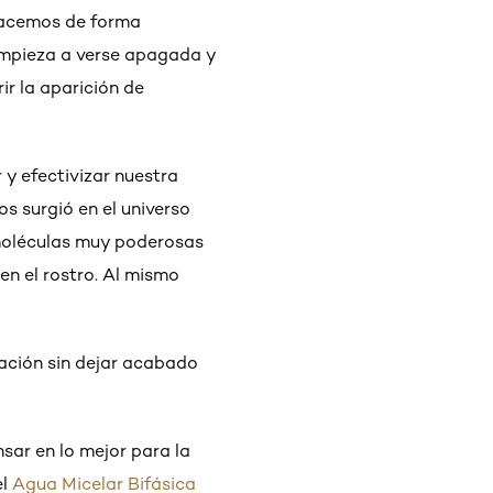
 hacemos de forma
empieza a verse apagada y
ir la aparición de
 y efectivizar nuestra
s surgió en el universo
 moléculas muy poderosas
en el rostro. Al mismo
uración sin dejar acabado
nsar en lo mejor para la
el
Agua Micelar Bifásica