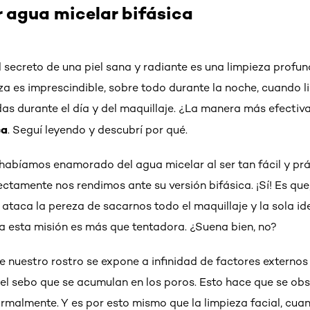
r agua micelar bifásica
el secreto de una piel sana y radiante es una limpieza profu
eza es imprescindible, sobre todo durante la noche, cuando 
as durante el día y del maquillaje. ¿La manera más efectiva
ca
. Seguí leyendo y descubrí por qué.
habíamos enamorado del agua micelar al ser tan fácil y prá
rectamente nos rendimos ante su versión bifásica. ¡Sí! Es que,
taca la pereza de sacarnos todo el maquillaje y la sola ide
 esta misión es más que tentadora. ¿Suena bien, no?
l de nuestro rostro se expone a infinidad de factores externo
 el sebo que se acumulan en los poros. Esto hace que se ob
rmalmente. Y es por esto mismo que la limpieza facial, cua