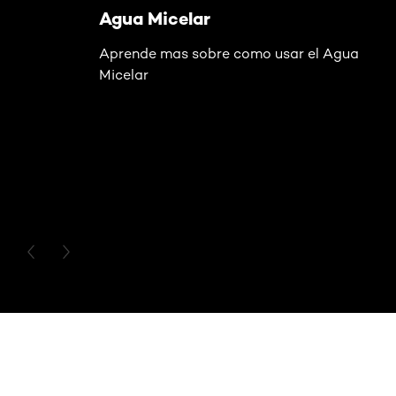
Agua Micelar
Aprende mas sobre como usar el Agua
Micelar
PREVIOUS CARD
NEXT CARD
Saltar el slider: 121 Rubio Tapioca