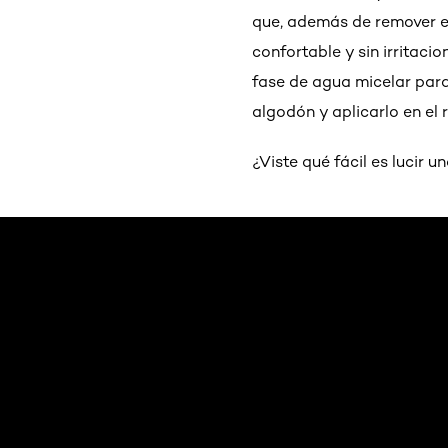
que, además de remover el
confortable y sin irritac
fase de agua micelar para
algodón y aplicarlo en el
¿Viste qué fácil es lucir u
Saltar el slider: Agua Micelar Pieles Mixtas