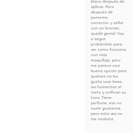
blaco después de
aplicar. Pero
después de
ponerme
corrector y sellar
con un bronzer,
quedó genial. Voy
a seguir
probándolo para
ver como funciona
con más
maquillaje, pero
me parece una
buena opción para
quienes no les
gusta usar base,
así humectan el
rosto y unifican su
tono. Tiene
perfume, eso no
suele gustarme
pero esta vez no
me molestó.