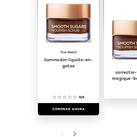
True Match
iluminador-liquido-en-
gotas
corrector
magique-b
0/5
COMPRAR AHORA
COMPRAR
PREVIOUS CARD
NEXT CARD