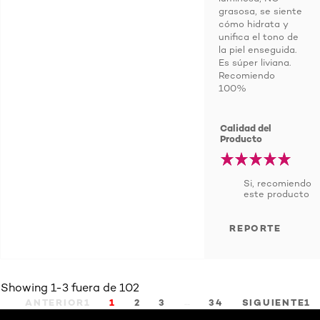
grasosa, se siente
cómo hidrata y
unifica el tono de
la piel enseguida.
Es súper liviana.
Recomiendo
100%
Calidad del
Producto
Si, recomiendo
este producto
REPORTE
Showing 1-3 fuera de 102
…
ANTERIOR1
1
2
3
34
SIGUIENTE1
Saltar el slider: Agua Micelar Pieles Mixtas