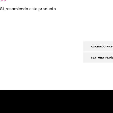
Si, recomiendo este producto
ACABADO NAT
TEXTURA FLUÍ
Saltar el slider: True Match FDT