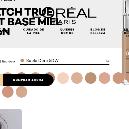
TCH TRUE
 BASE MIEL
6N
CUIDADO DE
QUIÉNES
BLOG DE
LE
LAJE
LA PIEL
SOMOS
BELLEZA
DE
Color
Sable Dore 5DW
(1 Reviews)
COMPRAR AHORA