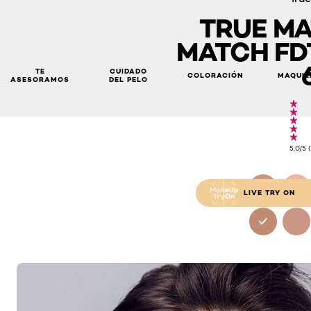
TRUE MA
MATCH FDT
TE
CUIDADO
COLORACIÓN
MAQUIL
ASESORAMOS
DEL PELO
True Match True Match FDT Base Miel 6N
5,0/5 
LIVE TRY ON