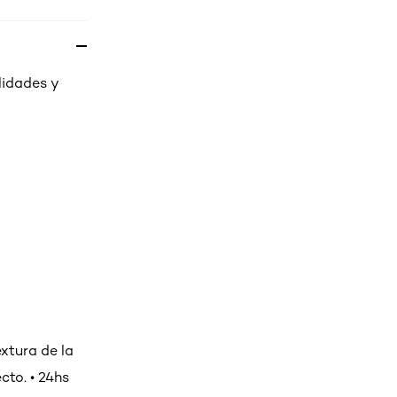
lidades y
extura de la
cto. • 24hs