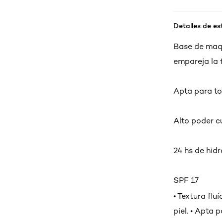
Detalles de es
Base de maqu
empareja la t
Apta para to
Alto poder c
24 hs de hid
SPF 17
• Textura flu
piel. • Apta 