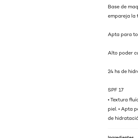
Base de maqu
empareja la t
Apta para to
Alto poder c
24 hs de hid
SPF 17
• Textura flu
piel. • Apta 
de hidratació
Ingredientes