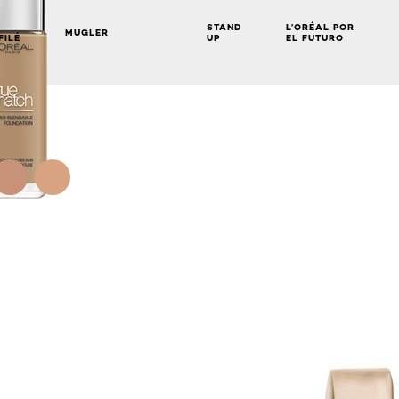
STAND
L’ORÉAL POR
MUGLER
FILÉ
UP
EL FUTURO
NEXT CARD