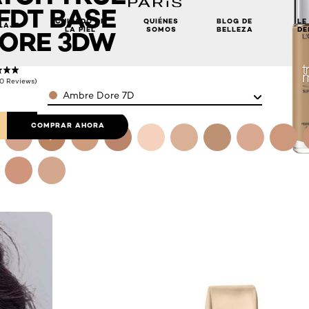
FDT BASE
CUIDADO DE
QUIÉNES
BLOG DE
LE
LAJE
LA PIEL
SOMOS
BELLEZA
DE
DORE 3DW
(0 Reviews)
Color
Ambre Dore 7D
COMPRAR AHORA