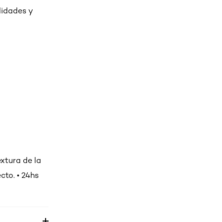
lidades y
extura de la
cto. • 24hs