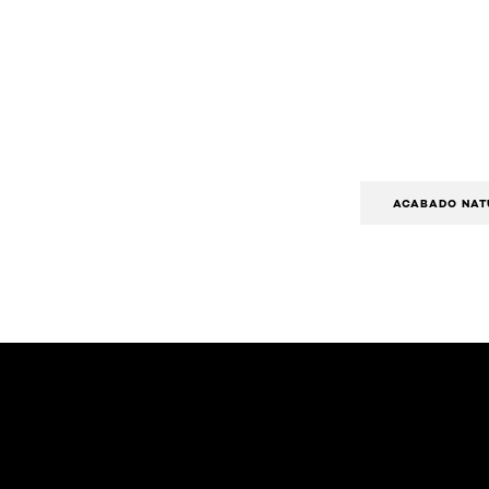
ACABADO NAT
Saltar el slider: True Match FDT