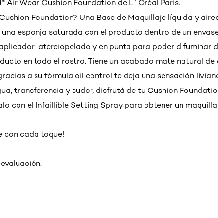
24H* Air Wear Cushion Foundation de L´Oréal Paris.
Cushion Foundation? Una Base de Maquillaje líquida y air
 una esponja saturada con el producto dentro de un envas
aplicador aterciopelado y en punta para poder difuminar d
roducto en todo el rostro. Tiene un acabado mate natural de 
racias a su fórmula oil control te deja una sensación liviana
ua, transferencia y sudor, disfrutá de tu Cushion Foundatio
o con el Infaillible Setting Spray para obtener un maquilla
ble con cada toque!
oevaluación.