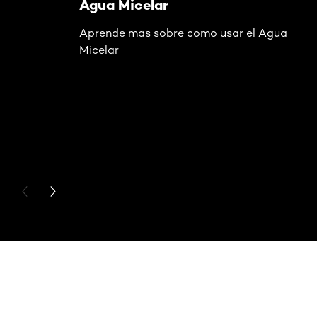
Agua Micelar
Aprende mas sobre como usar el Agua
Micelar
PREVIOUS CARD
NEXT CARD
Saltar el slider: Base de Maquillaje 24H Air Wear Cushio