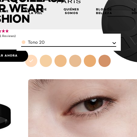
IR WEAR
CUIDADO DE
QUIÉNES
BLOG DE
LE
LAJE
LA PIEL
SOMOS
BELLEZA
DE
HION
(1 Reviews)
Color
Tono 20
R AHORA