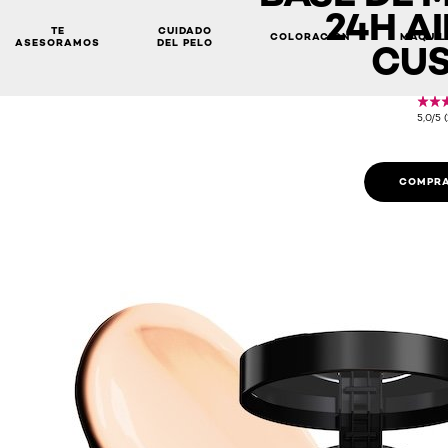
24H A
TE
CUIDADO
COLORACIÓN
MAQUIL
ASESORAMOS
DEL PELO
CUS
5,0/5 
COMPRA