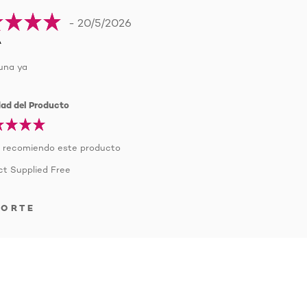
- 20/5/2026
A
una ya
dad del Producto
, recomiendo este producto
t Supplied Free
PORTE