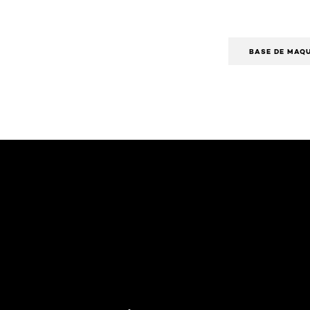
BASE DE MAQU
Saltar el slider: Agua Micelar Pieles Mixtas