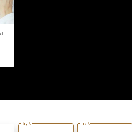
el
Try It
Try It