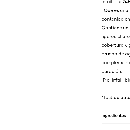
Infaillible 
¿Qué es una 
contenida en
Contiene un 
ligeros el p
cobertura y g
prueba de ag
complemental
duración.
¡Piel Infailli
*Test de aut
Ingredientes