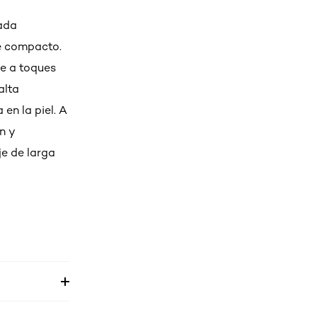
eada
e compacto.
e a toques
alta
 en la piel. A
n y
je de larga