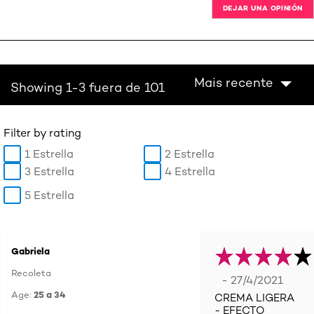
DEJAR UNA OPINIÓN
Mais recente
Showing 1-3 fuera de 101
Filter by rating
1 Estrella
2 Estrella
3 Estrella
4 Estrella
5 Estrella
Gabriela
Recoleta
- 27/4/2021
Age:
25 a 34
CREMA LIGERA
- EFECTO