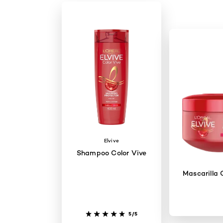
Elvive
Shampoo Color Vive
Mascarilla 
5/5