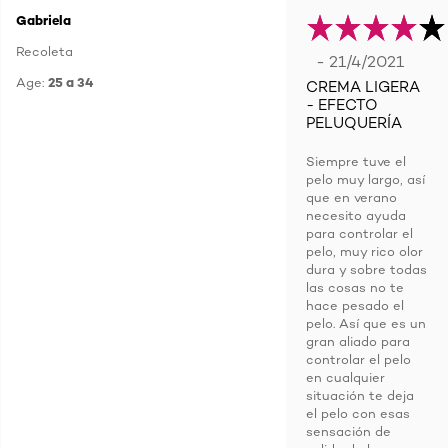
Gabriela
Recoleta
- 21/4/2021
Age:
25 a 34
CREMA LIGERA
- EFECTO
PELUQUERÍA
Siempre tuve el
pelo muy largo, así
que en verano
necesito ayuda
para controlar el
pelo, muy rico olor
dura y sobre todas
las cosas no te
hace pesado el
pelo. Así que es un
gran aliado para
controlar el pelo
en cualquier
situación te deja
el pelo con esas
sensación de