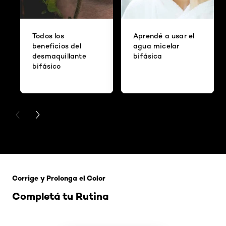
Todos los
Aprendé a usar el
beneficios del
agua micelar
desmaquillante
bifásica
bifásico
PREVIOUS CARD
NEXT CARD
Saltar el slider: 121 Rubio Tapioca
Corrige y Prolonga el Color
Completá tu Rutina