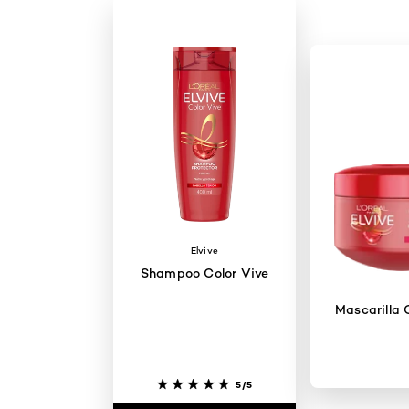
Elvive
Shampoo Color Vive
Mascarilla 
5/5