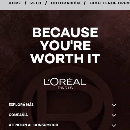
/
/
/
HOME
PELO
COLORACIÓN
EXCELLENCE CREM
5/5
BECAUSE
(103
Reviews)
YOU'RE
COMPRAR
AHORA
WORTH IT
EXPLORÁ MÁS
COMPAÑÍA
ATENCIÓN AL CONSUMIDOR