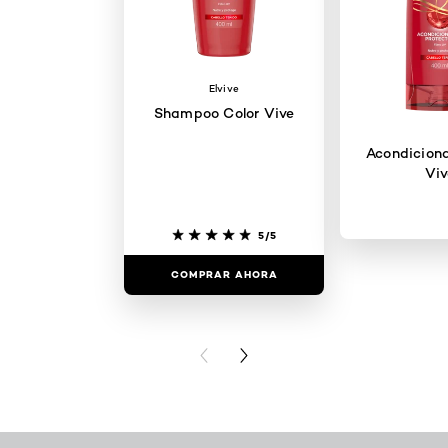
Elvive
Shampoo Color Vive
Acondiciona
Viv
5/5
COMPRAR AHORA
COMPRAR
PREVIOUS CARD
NEXT CARD