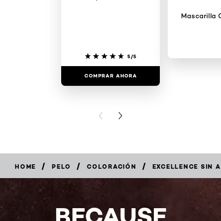
Mascarilla 
5/5
COMPRAR AHORA
COMPRAR
PREVIOUS CARD
NEXT CARD
/
/
/
HOME
PELO
COLORACIÓN
EXCELLENCE SIN 
BECAUSE