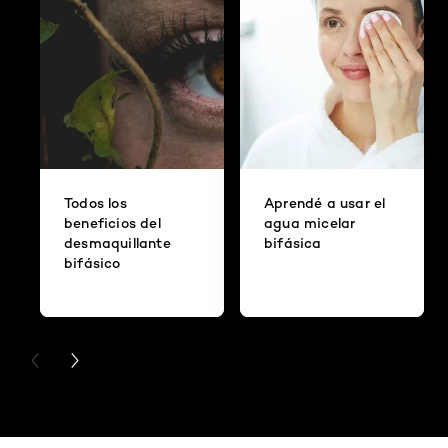
Todos los
Aprendé a usar el
beneficios del
agua micelar
desmaquillante
bifásica
bifásico
PREVIOUS CARD
NEXT CARD
Saltar el slider: 121 Rubio Tapioca