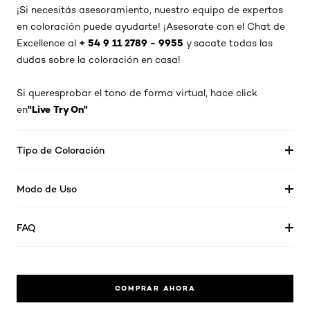
¡Si
necesitás
asesoramiento, nuestro equipo de expertos
en coloración puede ayudarte! ¡
Asesorate
con el Chat de
+ 54 9 11 2789 - 9955
Excellence al
y
sacate
todas las
dudas sobre la coloración en casa!
Si
queres
probar
el tono de forma virtual, hace
click
"Live Try
On
"
en
Tipo de Coloración
Modo de Uso
FAQ
COMPRAR AHORA