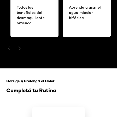
Todos los
Aprendé a usar el
beneficios del
agua micelar
desmaquillante
bifásica
bifásico
PREVIOUS CARD
NEXT CARD
Saltar el slider: 121 Rubio Tapioca
Corrige y Prolonga el Color
Completá tu Rutina