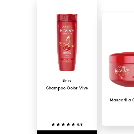
Elvive
Shampoo Color Vive
Mascarilla 
5/5