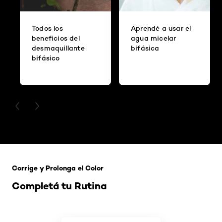
Todos los
Aprendé a usar el
beneficios del
agua micelar
desmaquillante
bifásica
bifásico
PREVIOUS CARD
NEXT CARD
Saltar el slider: 121 Rubio Tapioca
Corrige y Prolonga el Color
Completá tu Rutina