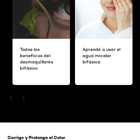
Todos los
Aprendé a usar el
beneficios del
agua micelar
desmaquillante
bifásica
bifásico
PREVIOUS CARD
NEXT CARD
Saltar el slider: 121 Rubio Tapioca
Corrige y Prolonga el Color