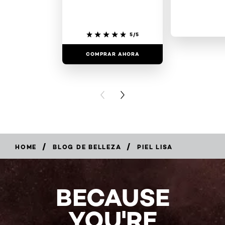
5/5
COMPRAR AHORA
COMPRAR
PREVIOUS CARD
NEXT CARD
/
/
HOME
BLOG DE BELLEZA
PIEL LISA
BECAUSE
YOU'RE