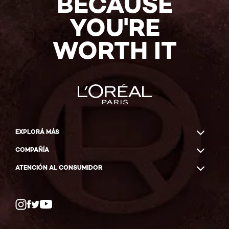
BECAUSE
YOU'RE
WORTH IT
EXPLORÁ MÁS
COMPAÑÍA
ATENCIÓN AL CONSUMIDOR
Twitter
Facebook
YouTube
Instagram