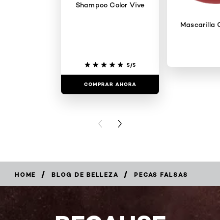
Shampoo Color Vive
Mascarilla 
5/5
COMPRAR AHORA
COMPRAR
PREVIOUS CARD
NEXT CARD
/
/
HOME
BLOG DE BELLEZA
PECAS FALSAS