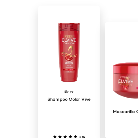
Elvive
Shampoo Color Vive
Mascarilla 
5/5