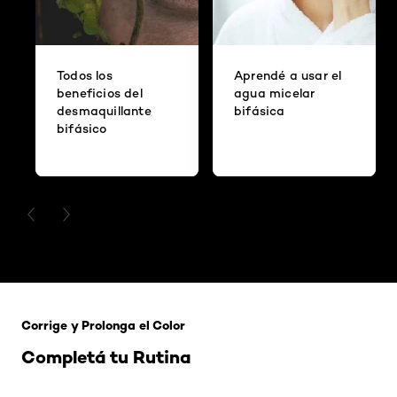
Todos los
Aprendé a usar el
beneficios del
agua micelar
desmaquillante
bifásica
bifásico
PREVIOUS CARD
NEXT CARD
Saltar el slider: 121 Rubio Tapioca
Corrige y Prolonga el Color
Completá tu Rutina