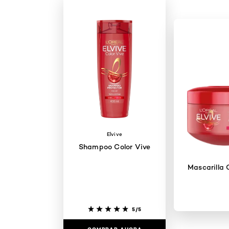
Elvive
Shampoo Color Vive
Mascarilla 
5/5