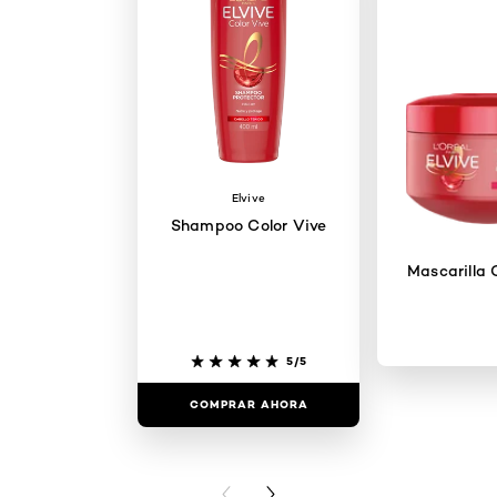
Elvive
Shampoo Color Vive
Mascarilla 
5/5
COMPRAR AHORA
COMPRAR
PREVIOUS CARD
NEXT CARD