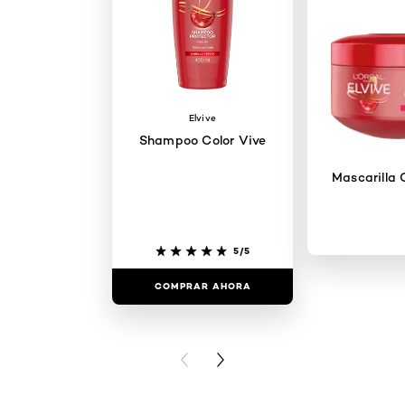
Elvive
Shampoo Color Vive
Mascarilla 
5/5
COMPRAR AHORA
COMPRAR
PREVIOUS CARD
NEXT CARD