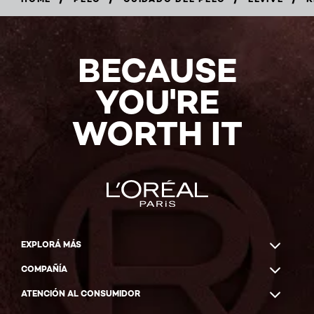
5/5
BECAUSE
(1
Reviews)
YOU'RE
COMPRAR
AHORA
WORTH IT
EXPLORÁ MÁS
COMPAÑÍA
ATENCIÓN AL CONSUMIDOR