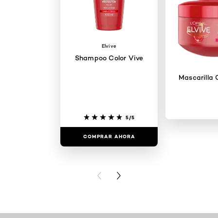
Elvive
Shampoo Color Vive
Mascarilla 
5/5
COMPRAR AHORA
COMPRAR
PREVIOUS CARD
NEXT CARD