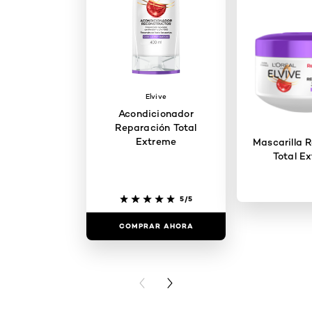
Elvive
Acondicionador
Reparación Total
Extreme
Mascarilla 
Total E
5/5
COMPRAR AHORA
COMPRAR
PREVIOUS CARD
NEXT CARD