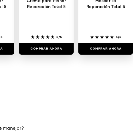
or
Crema para Peinar
Mascarilla
l 5
Reparación Total 5
Reparación Total 5
/5
5/5
5/5
RA
COMPRAR AHORA
COMPRAR AHORA
 de manejar?