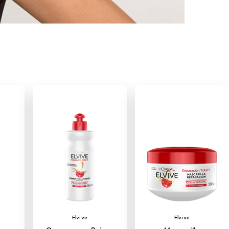
Elvive
Elvive