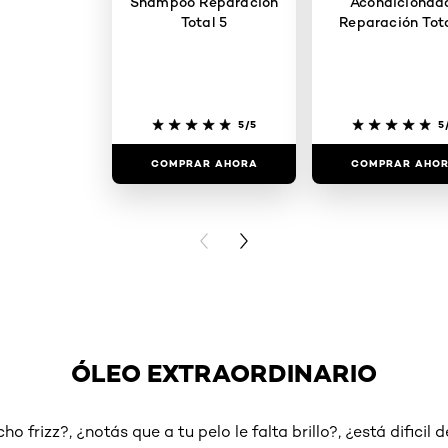
Shampoo Reparación
Acondicionad
Total 5
Reparación Tota
5/5
5
COMPRAR AHORA
COMPRAR AHO
PREVIOUS CARD
NEXT CARD
ÓLEO EXTRAORDINARIO
o frizz?, ¿notás que a tu pelo le falta brillo?, ¿está dificil