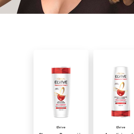
Elvive
Elvive