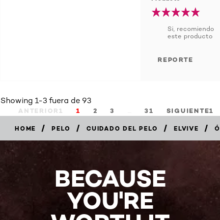
Si, recomiendo
este producto
REPORTE
Showing 1-3 fuera de 93
…
ANTERIOR1
1
2
3
31
SIGUIENTE1
/
/
/
/
HOME
PELO
CUIDADO DEL PELO
ELVIVE
Ó
5/5
BECAUSE
(93
Reviews)
YOU'RE
COMPRAR
AHORA