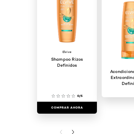
Elvive
Shampoo Rizos
Definidos
Acondicion
Extraordina
Defin
0/5
COMPRAR AHORA
COMPRAR
PREVIOUS CARD
NEXT CARD