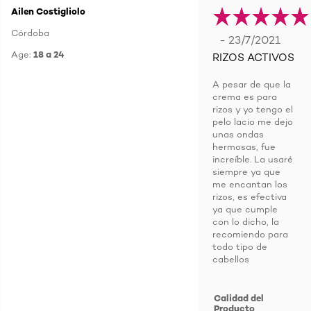
Ailen Costigliolo
Córdoba
- 23/7/2021
Age:
18 a 24
RIZOS ACTIVOS
A pesar de que la
crema es para
rizos y yo tengo el
pelo lacio me dejo
unas ondas
hermosas, fue
increíble. La usaré
siempre ya que
me encantan los
rizos, es efectiva
ya que cumple
con lo dicho, la
recomiendo para
todo tipo de
cabellos
Calidad del
Producto