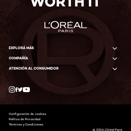
WORTH IT
EXPLORÁ MÁS
COMPAÑÍA
ATENCIÓN AL CONSUMIDOR
Twitter
Facebook
YouTube
Instagram
Configuración de cookies
Política de Privacidad
Términos y Condiciones
@ 2026 L'Oréal Paris