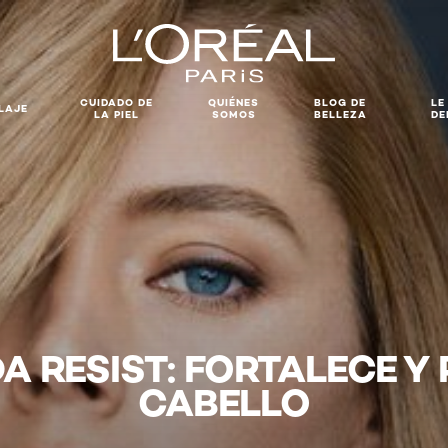
CUIDADO DE
QUIÉNES
BLOG DE
LE
LAJE
LA PIEL
SOMOS
BELLEZA
DE
DA RESIST: FORTALECE Y
CABELLO