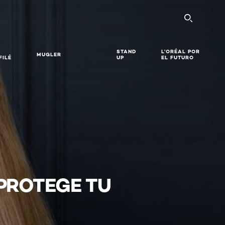
SEARC
STAND
L’ORÉAL POR
MUGLER
FILÉ
UP
EL FUTURO
 PROTEGE TU