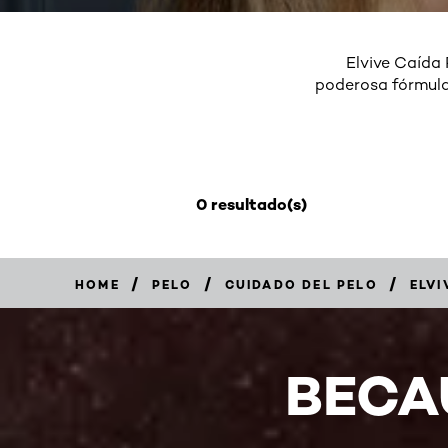
Elvive Caída R
poderosa fórmula,
0 resultado(s)
/
/
/
HOME
PELO
CUIDADO DEL PELO
ELVI
BECA