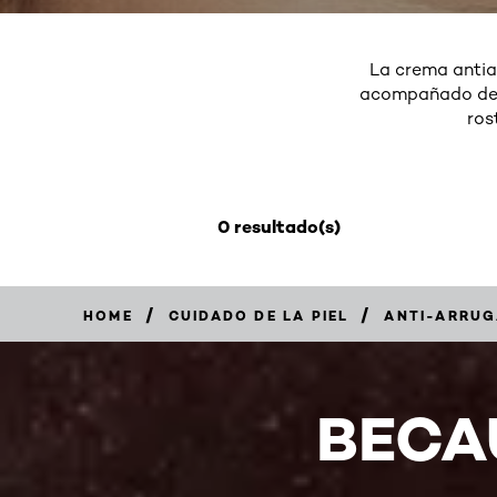
La crema antia
acompañado de ac
ros
0 resultado(s)
/
/
HOME
CUIDADO DE LA PIEL
ANTI-ARRUG
BECA