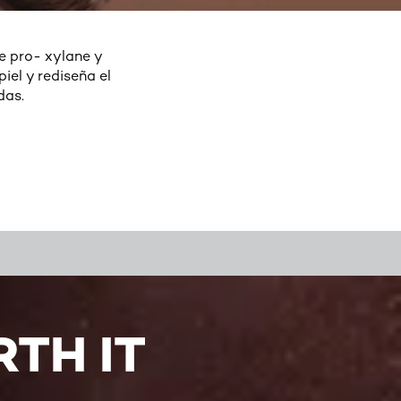
e pro- xylane y
iel y rediseña el
das.
TH IT