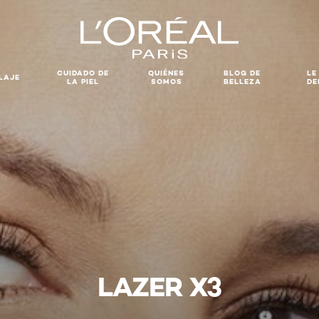
CUIDADO DE
QUIÉNES
BLOG DE
LE
LAJE
LA PIEL
SOMOS
BELLEZA
DE
LAZER X3