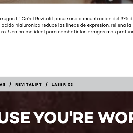
rrugas L´Oréal Revitalif posee una concentracion del 3% d
ido hialuronico reduce las lineas de expresion, rellena la p
tro. Una crema ideal para combatir las arrugas mas profun
/
/
AS
REVITALIFT
LASER X3
USE YOU'RE WOR